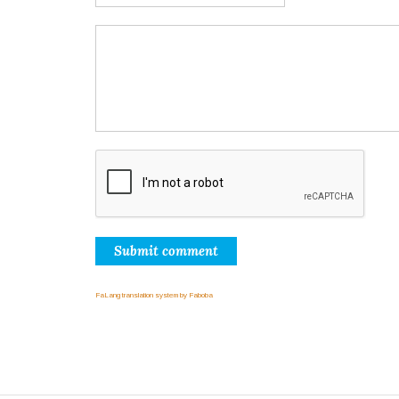
Submit comment
FaLang translation system by Faboba