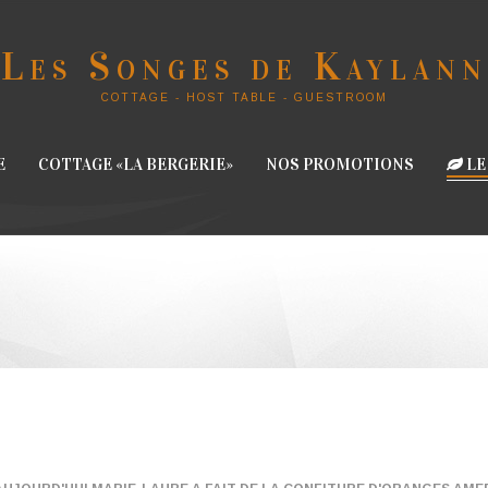
L
es
S
onges de
K
aylann
COTTAGE - HOST TABLE - GUESTROOM
E
COTTAGE «LA BERGERIE»
NOS PROMOTIONS
LE