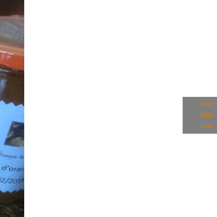
EUR
GBP
USD