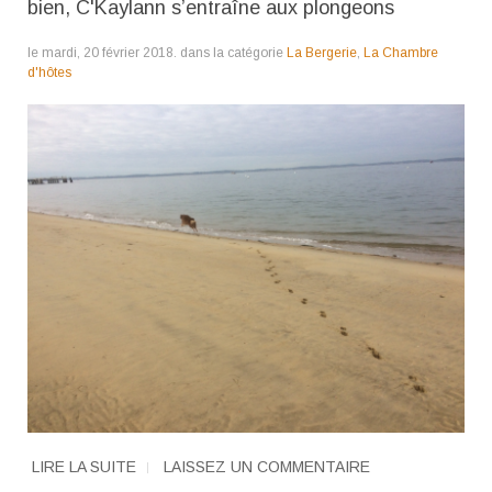
bien, C'Kaylann s’entraîne aux plongeons
le mardi, 20 février 2018. dans la catégorie
La Bergerie
,
La Chambre
d'hôtes
LIRE LA SUITE
LAISSEZ UN COMMENTAIRE