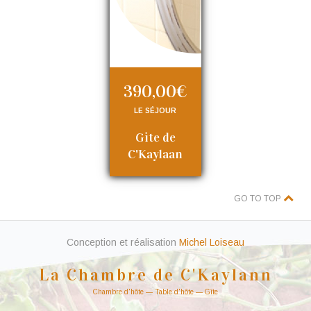
390,00€
LE SÉJOUR
Gite de
C'Kaylaan
GO TO TOP
Conception et réalisation
Michel Loiseau
La Chambre de C'Kaylann
Chambre d'hôte — Table d'hôte — Gîte