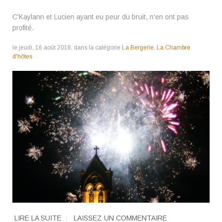
C'Kaylann et Lucien ayant eu peur du bruit, n'en ont pas
profité.
le jeudi, 16 août 2018. dans la catégorie
La Bergerie
,
La Chambre
d'hôtes
LIRE LA SUITE
LAISSEZ UN COMMENTAIRE