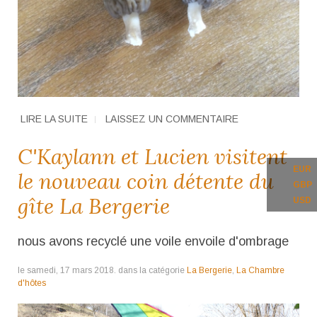
LIRE LA SUITE
LAISSEZ UN COMMENTAIRE
C'Kaylann et Lucien visitent
EUR
le nouveau coin détente du
GBP
gîte La Bergerie
USD
nous avons recyclé une voile envoile d'ombrage
le samedi, 17 mars 2018. dans la catégorie
La Bergerie
,
La Chambre
d'hôtes