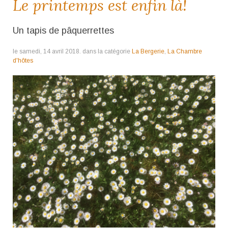
Le printemps est enfin là!
Un tapis de pâquerrettes
le samedi, 14 avril 2018. dans la catégorie
La Bergerie
,
La Chambre
d'hôtes