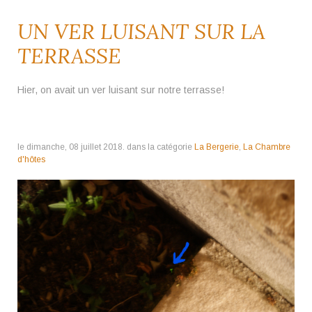
UN VER LUISANT SUR LA
TERRASSE
Hier, on avait un ver luisant sur notre terrasse!
le dimanche, 08 juillet 2018. dans la catégorie
La Bergerie
,
La Chambre
d'hôtes