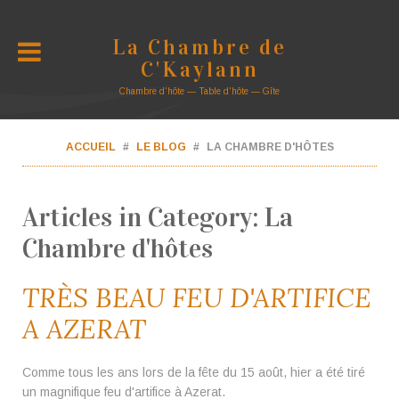
La Chambre de
C'Kaylann
Chambre d'hôte — Table d'hôte — Gîte
ACCUEIL
LE BLOG
LA CHAMBRE D'HÔTES
Articles in Category: La
Chambre d'hôtes
TRÈS BEAU FEU D'ARTIFICE
A AZERAT
Comme tous les ans lors de la fête du 15 août, hier a été tiré
un magnifique feu d'artifice à Azerat.